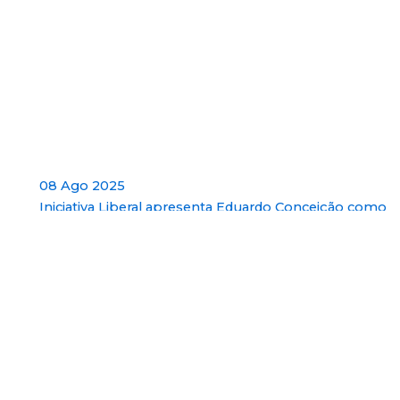
08 Ago 2025
Iniciativa Liberal apresenta Eduardo Conceição como
candidato à Câmara Municipal da Amadora
01 Ago 2025
Iniciativa Liberal entrega listas completas para as
Autárquicas 2025 na Amadora
24 Abr 2025
25 de Abril: Marcha pela Liberdade
Direitos de autor © [ano_actual] [título_do_site] | Criado por
[autor_do_tema]