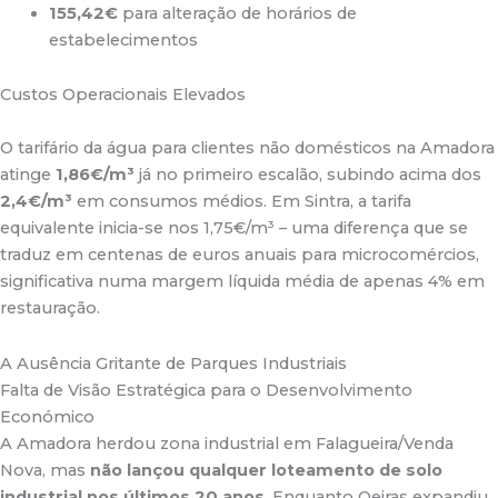
155,42€
para alteração de horários de
estabelecimentos
Custos Operacionais Elevados
O tarifário da água para clientes não domésticos na Amadora
atinge
1,86€/m³
já no primeiro escalão, subindo acima dos
2,4€/m³
em consumos médios
.
Em Sintra, a tarifa
equivalente inicia-se nos 1,75€/m³ – uma diferença que se
traduz em centenas de euros anuais para microcomércios,
significativa numa margem líquida média de apenas 4% em
restauração.
A Ausência Gritante de Parques Industriais
Falta de Visão Estratégica para o Desenvolvimento
Económico
A Amadora herdou zona industrial em Falagueira/Venda
Nova, mas
não lançou qualquer loteamento de solo
industrial nos últimos 20 anos
.
Enquanto Oeiras expandiu