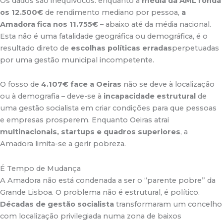
Os dados são inequívocos: enquanto a
média da AML ronda
os 12.500€
de rendimento mediano por pessoa,
a
Amadora fica nos 11.755€
– abaixo até da média nacional
.
Esta não é uma fatalidade geográfica ou demográfica, é o
resultado direto de
escolhas políticas erradas
perpetuadas
por uma gestão municipal incompetente.
O fosso de
4.107€ face a Oeiras
não se deve à localização
ou à demografia – deve-se à
incapacidade estrutural
de
uma gestão socialista em criar condições para que pessoas
e empresas prosperem. Enquanto Oeiras atrai
multinacionais, startups e quadros superiores
, a
Amadora limita-se a gerir pobreza.
É Tempo de Mudança
A Amadora não está condenada a ser o “parente pobre” da
Grande Lisboa. O problema não é estrutural, é político.
Décadas de gestão socialista
transformaram um concelho
com localização privilegiada numa zona de baixos